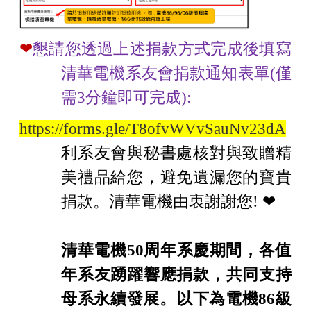
❤
懇請
您透過上述捐款方式完成後
填寫
清華電機系友會捐款通知
表單
(
僅
需
3
分鐘即可完成
):
https://forms.gle/T8ofvWVvSauNv23dA
以
利系友會
與秘書處核對與
致
贈精
美禮品給您，避免
遺漏您的寶貴
捐款。清華電機由衷謝謝您
! ❤
清華電機50周年系慶期間，各值
年系友踴躍響應捐款，共同支持
母系永續發展。以下為電機86級