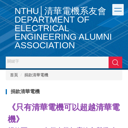
跳
NTHU│清華電機系友會
到
主
DEPARTMENT OF
要
ELECTRICAL
內
容
ENGINEERING ALUMNI
區
ASSOCIATION
搜尋
首頁
捐款清華電機
捐款清華電機
《只有清華電機可以超越清華電
機
》