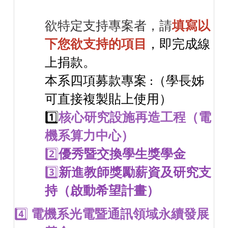
欲特定支持專案者，請
填寫以
下您欲支持的項目
，即完成線
上捐款。
本系四項募款專案 :（學長姊
可直接複製貼上使用）
1️⃣
核心研究設施再造工程（電
機系算力中心）
2️⃣
優秀暨交換學生獎學金
3️⃣
新進教師獎勵薪資及研究支
持（啟動希望計畫）
4️⃣
電機系
光電暨通訊領域永續發展