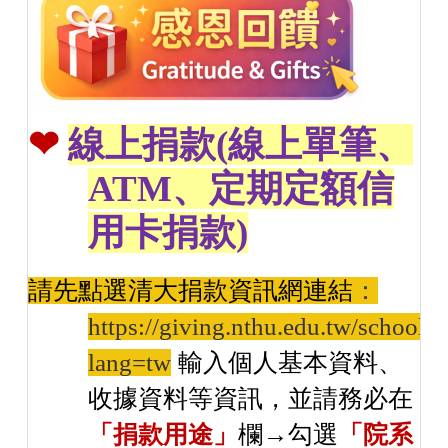
❤
線上捐款
(
線上單筆、
ATM
、定期定額信
用卡捐款
)
請先點選清大捐款資訊網連結
：
https://giving.nthu.edu.tw/schoolfil
lang=tw
輸入
個人基本資料、
收據資料等資訊，並請務必在
「捐款用途」
欄→勾選
「院系