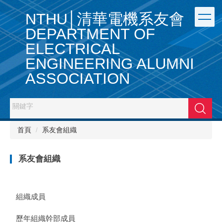
跳
NTHU│清華電機系友會
到
主
DEPARTMENT OF
要
ELECTRICAL
內
容
ENGINEERING ALUMNI
區
ASSOCIATION
搜尋
首頁
系友會組織
系友會組織
組織成員
歷年組織幹部成員