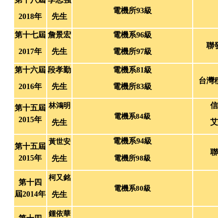
電機所93級
2018年
先生
第十七屆
詹景宏
電機系96級
聯
2017年
先生
電機所97級
第十六屆
段孝勤
電機系81級
台灣
2016年
先生
電機所83級
信
林鴻明
第十五屆
電機系84級
2015年
艾
先生
電機系94級
黃世安
第十五屆
聯
2015年
先生
電機所
98級
柯又銘
第十四
電機系80級
屆2014年
先生
鍾依華