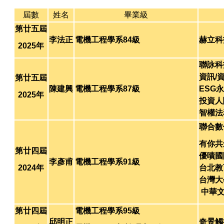
屆數
姓名
畢業級
第廿五屆
李法正
電機工程學系84級
赫立科
2025年
聯詠科
資訊/
第廿五屆
陳建興
電機工程學系87級
ESG
2025年
投資人
智權法
聯合數
有你共
第廿四屆
優嘖國
李彥甫
電機工程學系91級
2024年
台北教
台灣大
中華文
第廿四屆
電機工程學系95級
邱明正
奇景觸