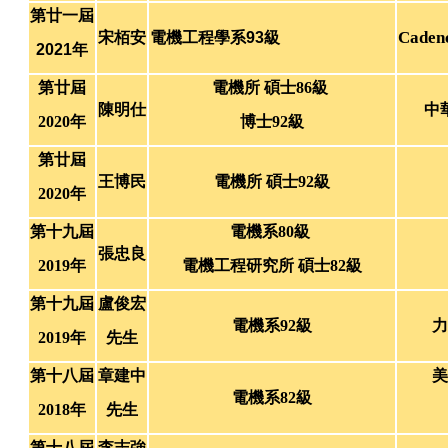
第廿一屆
Caden
宋栢安
電機工程學系93級
2021年
第廿屆
電機所 碩士86級
陳明仕
中
2020年
博士92級
第廿屆
王博民
電機所 碩士92級
2020年
第十九屆
電機系80級
張忠良
2019年
電機工程研究所 碩士82級
第十九屆
盧俊宏
電機系92級
力
2019年
先生
第十八屆
章建中
美
電機系82級
2018年
先生
第十八屆
李志強