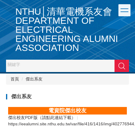
跳
NTHU│清華電機系友會
到
主
DEPARTMENT OF
要
ELECTRICAL
內
容
ENGINEERING ALUMNI
區
ASSOCIATION
搜尋
首頁
傑出系友
傑出系友
電資院傑出校友
傑出校友
PDF版（請點此連結下載
） :
https://eealumni.site.nthu.edu.tw/var/file/416/1416/img/402776944