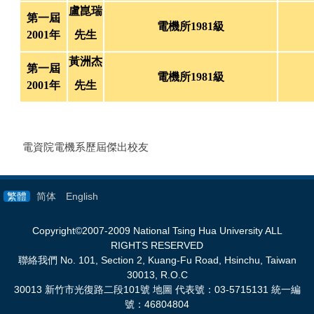
盧崑瑞
第一屆
電機所1981級
2001年
先生
黃洲杰
第一屆
電機所1981級
2001年
先生
電資院電機系歷屆傑出校友
繁體
简体
English
Copyright©2007-2009 National Tsing Hua University ALL
RIGHTS RESERVED
聯絡我們
No. 101, Section 2, Kuang-Fu Road, Hsinchu, Taiwan
30013, R.O.C
30013
新竹市光復路二段
101
號 地圖 代表號：
03-5715131
統一編
號：
46804804