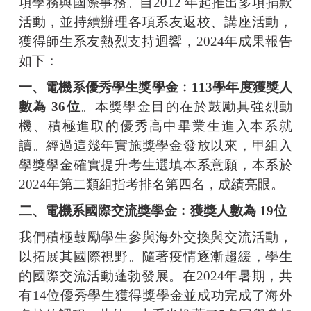
項學務與國際事務。自
2012
年起推出多項捐款
活動，並持續辦理各項系友返校、講座活動，
獲得師生系友熱烈支持迴響，
2024
年成果報告
如下：
一、電機系優秀學生獎學金﹕
113
學年度獲獎人
數為
36
位
。本獎學金目的在於鼓勵具強烈動
機、積極進取的優秀高中畢業生進入本系就
讀。經過這幾年實施獎學金發放以來，甲組入
學獎學金確實提升考生選填本系意願，本系於
2024
年第二類組指考排名第四名，成績亮眼。
二、電機系國際交流獎學金﹕獲獎人數為 19位
我們積極鼓勵學生參與海外交換與交流活動，
以拓展其國際視野。隨著疫情逐漸趨緩，學生
的國際交流活動蓬勃發展。在
2024
年暑期，共
有
14
位優秀學生獲得獎學金並成功完成了海外