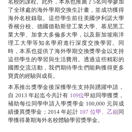
名校的課程。此外，本系也推薦了
5
名同學參加
了全球處的海外學期交換生計畫，並成功獲得
海外名校錄取。這些學生前往美國伊利諾大學
香檳分校、德國德勒斯登工業大學、慕尼黑工
業大學、加拿大多倫多大學，以及新加坡南洋
理工大學等知名學府進行深度交換學習。同
時，本系也提供了海外學期交換獎學金以支持
這些學生的學習與生活費用。透過這些精彩的
國際交流活動，我們期待學生們能夠獲得更多
寶貴的經驗與成長。
本系推出獎學金後深獲學生支持與踴躍申請，
自
2013
年起迄今共計有
109位
甲組同學獲獎，
補助每位同學申請入學獎學金
100,000
元與成
績優異獎學金；
2014
年起計
107
位甲、乙組
同
學獲得暑期海外名校體驗學習獎學金。