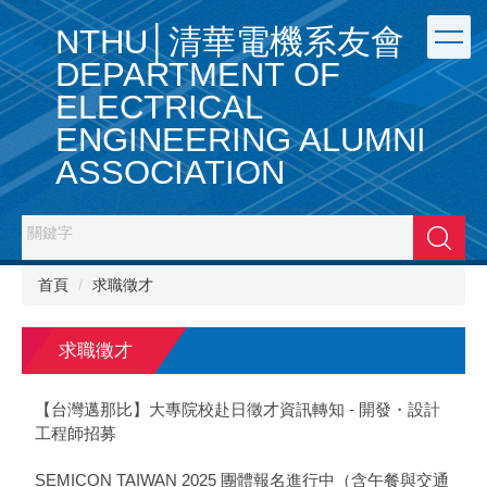
跳
NTHU│清華電機系友會
到
主
DEPARTMENT OF
要
ELECTRICAL
內
容
ENGINEERING ALUMNI
區
ASSOCIATION
搜尋
首頁
求職徵才
求職徵才
【台灣邁那比】大專院校赴日徵才資訊轉知 - 開發・設計
工程師招募
SEMICON TAIWAN 2025 團體報名進行中（含午餐與交通