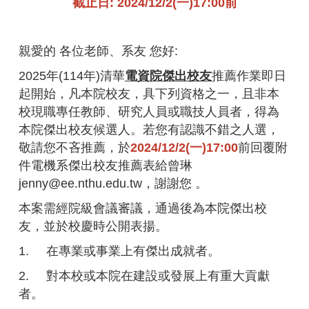
截止日: 2024/12/2(一)17:00前
親愛的
各位老師、系友 您好:
2025
年(114年)清華
電資院傑出校友
推薦作業
即日
起
開始，凡本院校友，具下列資格之一，且非本
校現職專任教師、研究人員或職技人員者，得為
本院傑出校友候選人。若您有認識不錯之人選，
敬請您不吝推薦，
於
2024/12/2(
一)
17:00
前回覆附
件電機系傑出校友推薦表給曾琳
jenny@ee.nthu.edu.tw，謝謝您 。
本案需經院級會議審議，通過後為本院傑出校
友，
並於校慶時公開表揚。
1.
在專業或事業上有傑出成就者。
2.
對本校或本院在建設或發展上有重大貢獻
者。