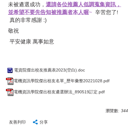
未被遴選成功，
還請各位推薦人低調蒐集資訊，
並希望不要先告知被推薦者本人喔
~
辛苦您了!
真的非常感謝 :)
敬祝
平安健康 萬事如意
電資院傑出校友推薦表2023(空白).doc
電機資訊學院傑出校友名單_歷年彙整20221028.pdf
電機資訊學院傑出校友遴選辦法_890519訂定.pdf
瀏覽數:
344
友善列印
分享