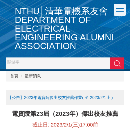
跳
NTHU│清華電機系友會
到
主
DEPARTMENT OF
要
ELECTRICAL
內
容
ENGINEERING ALUMNI
區
ASSOCIATION
搜尋
首頁
最新消息
【公告】2023年電資院傑出校友推薦作業( 至 2023/2/1止 )
電資院第23
屆（
2023年）傑出校友推薦
截止日: 2023/2/1(三)17:00前​