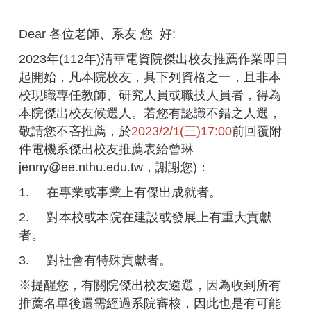
Dear 各位老師、系友 您 好:
2023年(112年)清華​電資院傑出校友推薦作業​即日
起​開始，凡本院校友，具下列資格之一，且非本
校現職專任教師、研究人員或職技人員者，得為
本院傑出校友候選人。若您有認識不錯之人選，
敬請您不吝推薦，於
2023/2/1(三)​17:00
前回覆附
件電機系傑出校友推薦表給曾琳
jenny@ee.nthu.edu.tw，謝謝您)：
1. 在專業或事業上有傑出成就者。
2. 對本校或本院在建設或發展上有重大貢獻
者。
3. 對社會有特殊貢獻者。
※提醒您，有關院傑出校友遴選，因為收到所有
推薦名單後還需經過系院審核，因此也是有可能