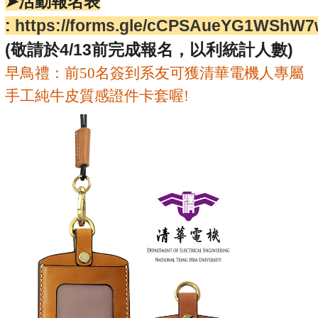
➤
活動報名表
:
https://forms.gle/cCPSAueYG1WShW
(敬請於4/13前完成報名，以利統計人數)
早鳥禮：前
50
名簽到系友可獲清華電機人專屬
手工純牛皮質感證件卡套喔
!